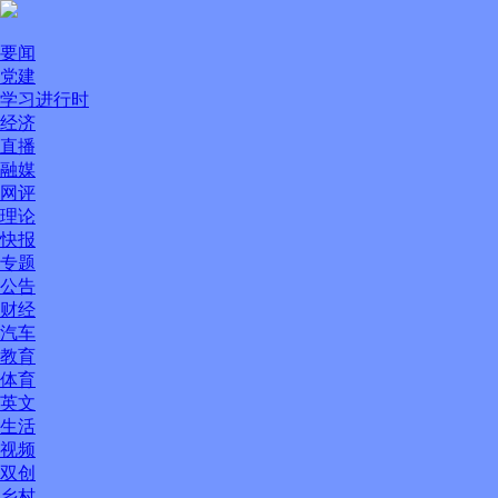
要闻
党建
学习进行时
经济
直播
融媒
网评
理论
快报
专题
公告
财经
汽车
教育
体育
英文
生活
视频
双创
乡村